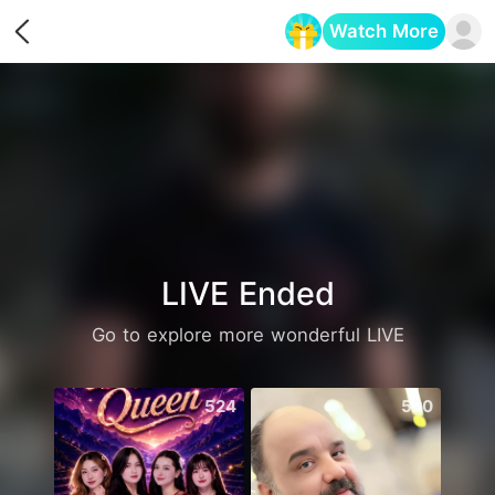
Watch More
Opens in a new tab
LIVE Ended
Go to explore more wonderful LIVE
524
520