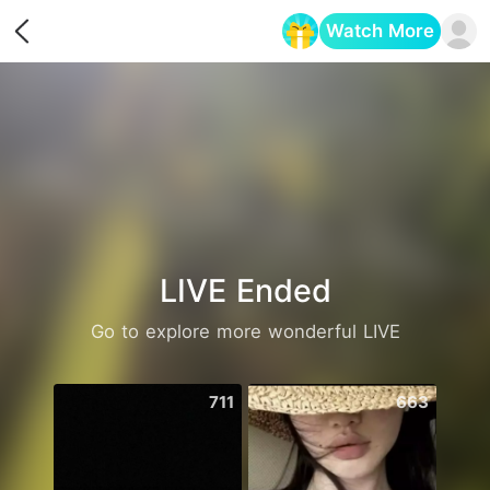
Watch More
Opens in a new tab
LIVE Ended
Go to explore more wonderful LIVE
711
663