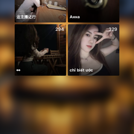
这主播还行
Анна
294
329
👀
chỉ biết ước
Có du