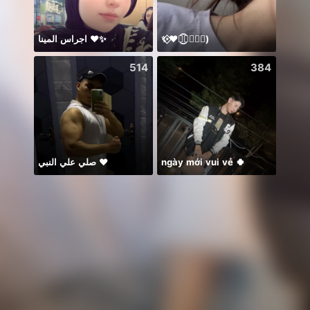
اجراس المينا ❤️✨
✨⃟❤️ཽ͜͡𝑵𝑶𝑶𝑹)
谁的
514
384
صلي علي النبي ♥️
ngày mới vui vẻ 🍀
𝐓𝐀𝐍