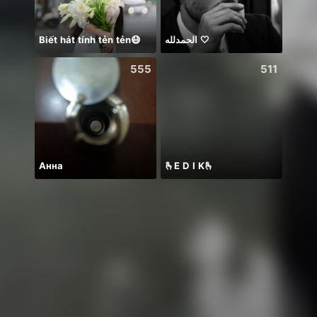
Biết hát tính tẻn tẻn😷
الحمدلله 🤍
Hii 👋
555
511
Анна
🫰E D I K🫰
PUB