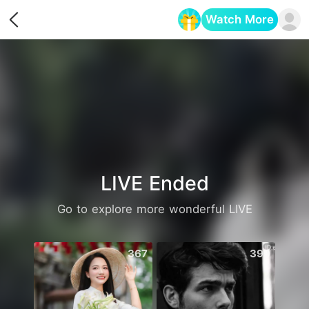
Watch More
Opens in a new tab
LIVE Ended
Go to explore more wonderful LIVE
367
399