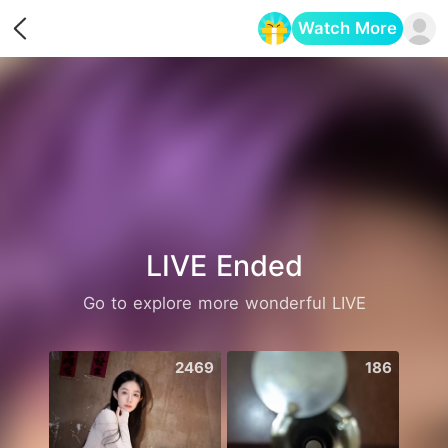
Watch More
Opens in a new tab
LIVE Ended
Go to explore more wonderful LIVE
2469
186