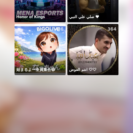
Honor of Kings
صلي علي النبي ♥️
……
416
364
始まるよー全員集合😆
انتم العوض 🤍🤍
Idol 