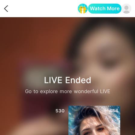
Watch More
Opens in a new tab
LIVE Ended
Go to explore more wonderful LIVE
530
454