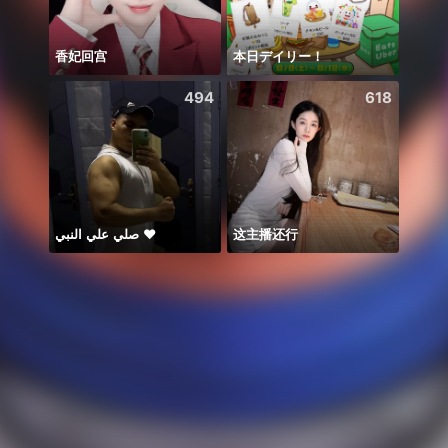
香妃回宫
本日デイリー！
BB m
494
618
صلي علي النبي ♥️
这主播还行
اولادي