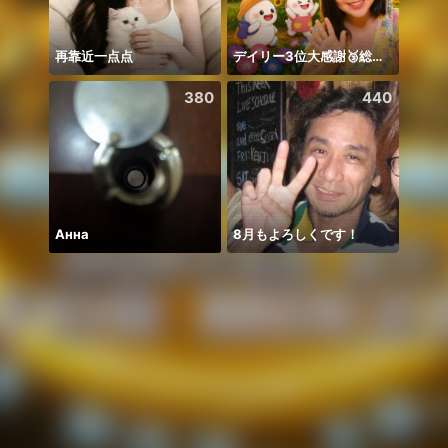
再靠近一点点
デイリー3位大感謝🥉総合10日まで🌻
🫰E D
380
440
Анна
8月もよろしくです！