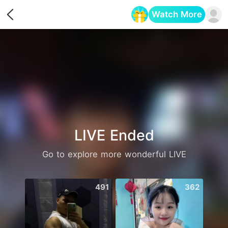
Watch More
Opens in a new tab
LIVE Ended
Go to explore more wonderful LIVE
491
362