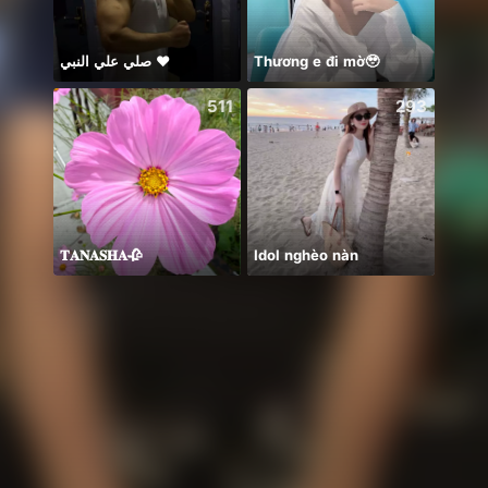
صلي علي النبي ♥️
Thương e đi mờ🥹
🌞꧁K
511
293
𝐓𝐀𝐍𝐀𝐒𝐇𝐀🥀
Idol nghèo nàn
保護猫