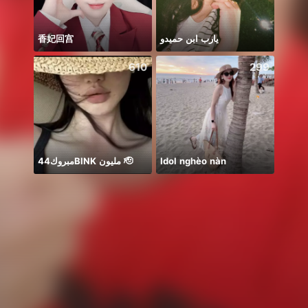
香妃回宫
يارب ابن حميدو
Soni
610
299
مبروك44BlNK مليون 🫡
Idol nghèo nàn
Lúc n