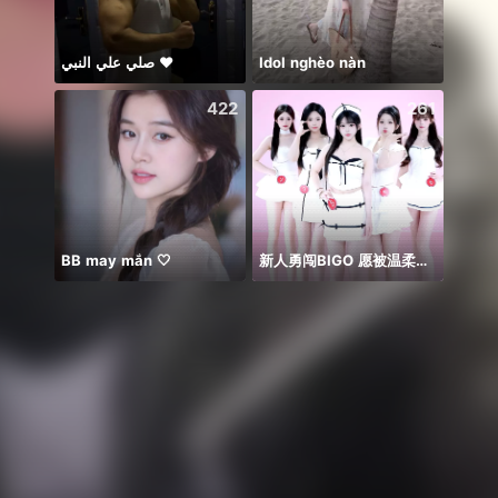
صلي علي النبي ♥️
Idol nghèo nàn
🥹💔
422
261
BB may mắn 🤍
新人勇闯BIGO 愿被温柔以对
ngày 