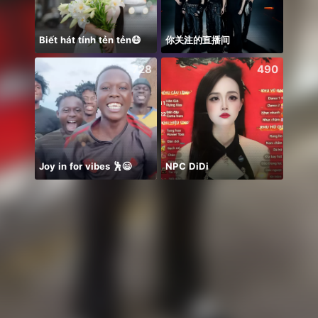
Biết hát tính tẻn tẻn😷
你关注的直播间
Hihiii
728
490
Joy in for vibes 🕺😄
NPC DiDi
sᴇᴠɪɴ