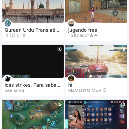
Quraan Urdu Translation
jugando free
🇳 🇮 🇩 🇦
ᵀ✰|Diego™🍝🍚
10
9
loss strikes, Tara sabay tayo.
hi
bee song
MΣMΣПƬӨ MӨЯI💀
5
12