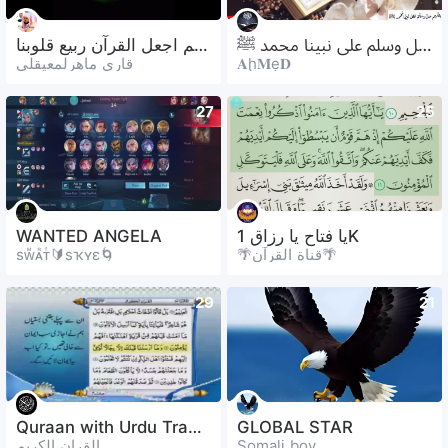
اللهم صل وسلم على نبينا محمد ﷺ
اللهم اجعل القرآن ربیع قلوبنا
قاری ماھرلمعیقلی
𝐀ḩ𝐌ẹ𝐃
27
25
WANTED ANGELA
يا فتاح يا رزاق 1K
sᴡᷟᴀᷢᴛᷫ🔰sҡʏɛ🌀
🌴قناة القرآن🌴
29
21
Quraan with Urdu Translation
GLOBAL STAR
القران الكريم
Somali boy