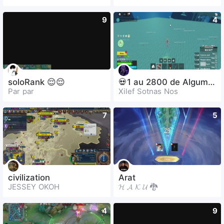
9
4
soloRank 😌😌
💀1 au 2800 de Alguma coisa 🤔
Par par
Xilef Sotnas Nos
7
5
civilization
Arat
JESSEY OKOH
𝓗 𝓐 𝓚 𝓤 🐉
4
9