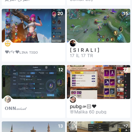
20
15
[ S I R A L I ]
❤ғᴷғ❤ʟɪɴᴀ ᴛɪɢᴏ
17 İL 17 TR
12
22
pubg🫴🏻❤️
𝗢𝗡𝗡𝓂𝒾𝓈𝓈𝒹
🌸Malika 60 pubg
13
7