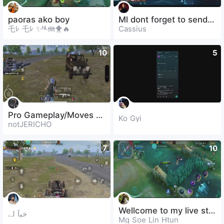
paoras ako boy
Ml dont forget to send gifts
乇ﾚ 乇ﾚ ✨ᴺᴸ🪼🐥🔥
Cassius
10
5
Pro Gameplay/Moves only…
Ko Gyi
notJERICHO
7
10
Wellcome to my live stream🥰🥰
خیآ لے
Mg Soe Lin Htun