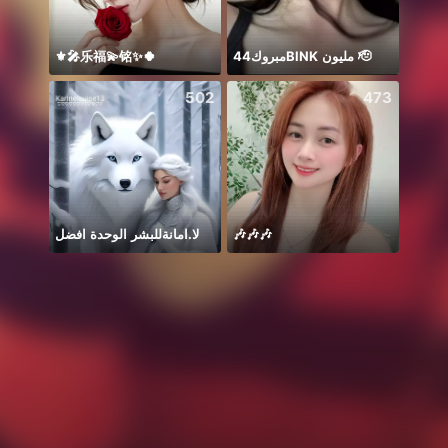
⚜️🎤乐福💫铭✨🍀
مبروك44BlNK مليون 🫡
Idol 
502
473
لا.امانةللبشر الوحدة افضل
🎶🎶🎶