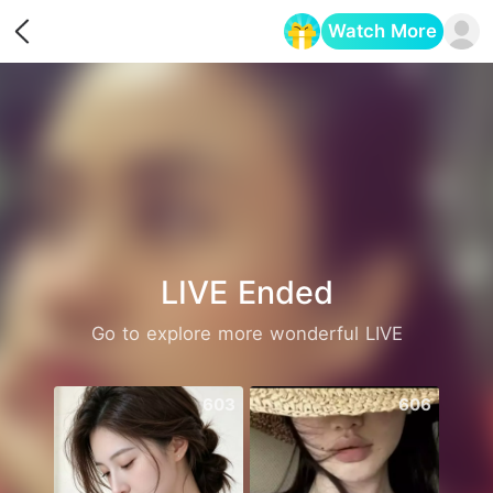
Watch More
Opens in a new tab
LIVE Ended
Go to explore more wonderful LIVE
603
606