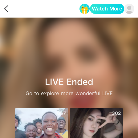
Watch More
Opens in a new tab
LIVE Ended
Go to explore more wonderful LIVE
667
302