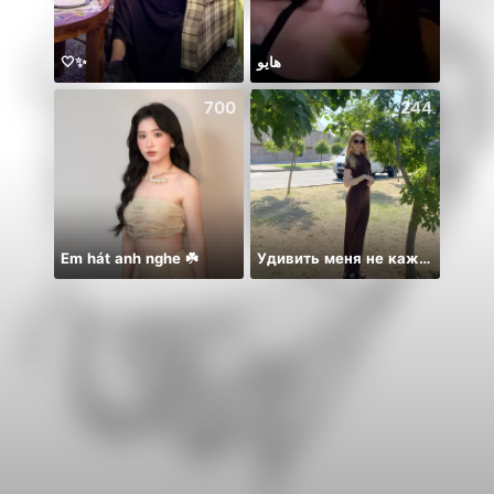
🤍✨
هايو
hiii ♡
700
244
Em hát anh nghe ☘️
Удивить меня не каждый сможет🎁