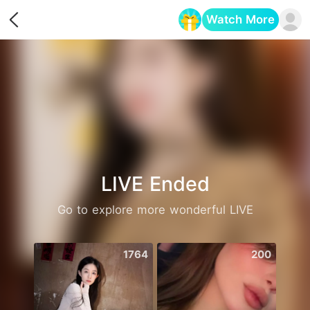
Watch More
Opens in a new tab
LIVE Ended
Go to explore more wonderful LIVE
1764
200