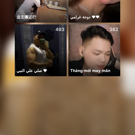
这主播还行
دوحة غرامي ♥️♥️.
Bismi
493
282
صلي علي النبي ♥️
Tháng mới may mắn
Morn