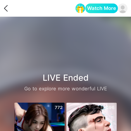
Watch More
Opens in a new tab
LIVE Ended
Go to explore more wonderful LIVE
772
496