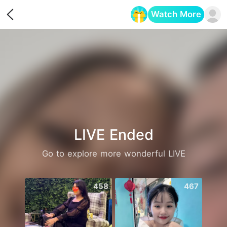
Watch More
Opens in a new tab
LIVE Ended
Go to explore more wonderful LIVE
458
467