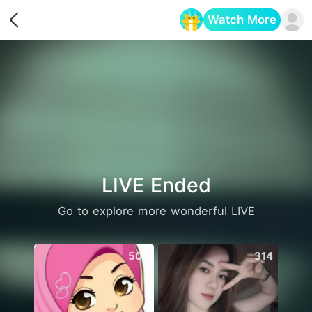
Watch More
Opens in a new tab
LIVE Ended
Go to explore more wonderful LIVE
509
314