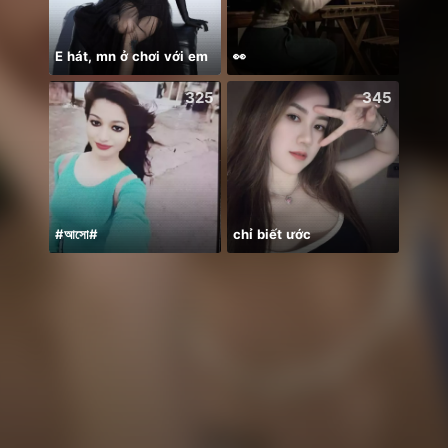
E hát, mn ở chơi với em
👀
325
345
#আসো#
chỉ biết ước
New 