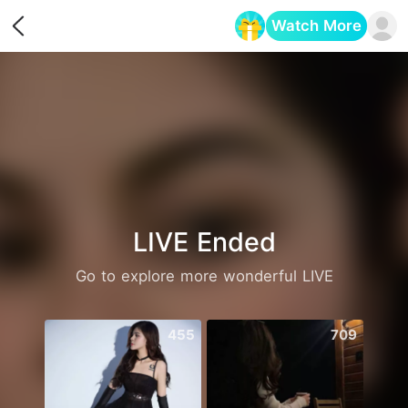
Watch More
Opens in a new tab
LIVE Ended
Go to explore more wonderful LIVE
455
709