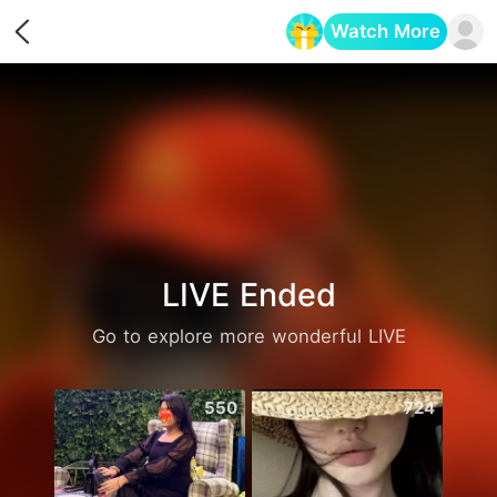
Watch More
Opens in a new tab
LIVE Ended
Go to explore more wonderful LIVE
550
724