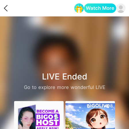
Watch More
Opens in a new tab
LIVE Ended
Go to explore more wonderful LIVE
2482
498