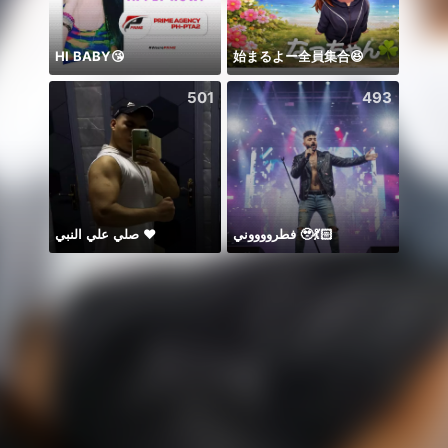
HI BABY😘
始まるよー全員集合😆
501
493
صلي علي النبي ♥️
فطرووووني 🥹💃🏻
Honor