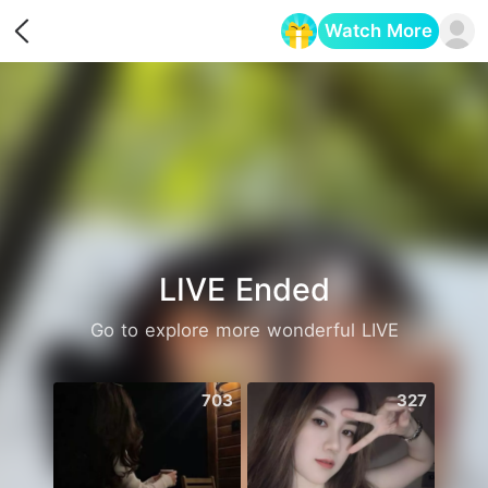
Watch More
Opens in a new tab
LIVE Ended
Go to explore more wonderful LIVE
703
327