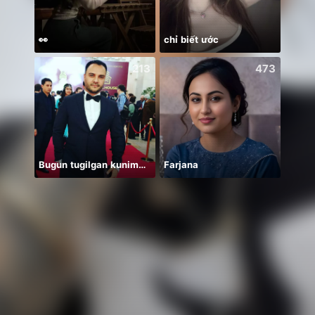
👀
chỉ biết ước
213
473
Bugun tugilgan kunim🔥💣👑🎉
Farjana
안녕하