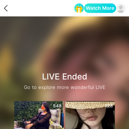
Watch More
Opens in a new tab
LIVE Ended
Go to explore more wonderful LIVE
548
728