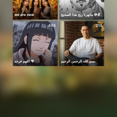
we are new
ماتهزنا ريح هذا الصحيح 🫶✌️
*
495
219
بسم الله الرحمن الرحيم
اللهم فرحه 🌹