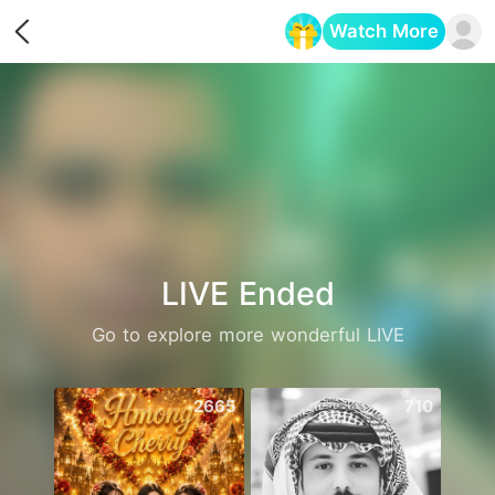
Watch More
Opens in a new tab
LIVE Ended
Go to explore more wonderful LIVE
2665
710