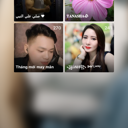
صلي علي النبي ♥️
𝐓𝐀𝐍𝐀𝐒𝐇𝐀🥀
すこし！
270
241
Tháng mới may mắn
꧁꒒ꂑễꐇ꧂ ༻ᴸᵘᶜᵏʸ
Good