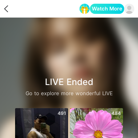
Watch More
Opens in a new tab
LIVE Ended
Go to explore more wonderful LIVE
491
484