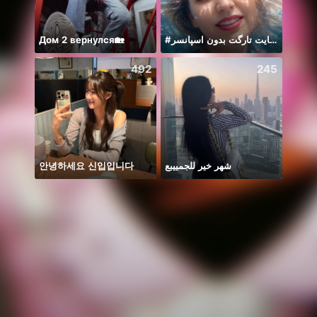
Дом 2 вернулся🏡
#حمایت تارگت بدون اسپانسر
Rest 
492
245
안녕하세요 신입입니다
شهر خير للجمييبع
Idol 