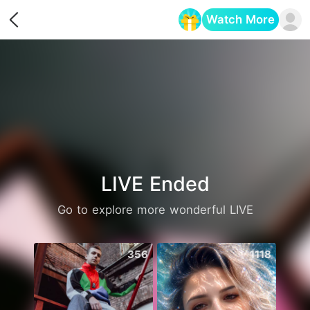
Watch More
Opens in a new tab
LIVE Ended
Go to explore more wonderful LIVE
356
1118