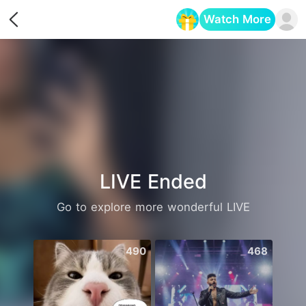
Watch More
Opens in a new tab
LIVE Ended
Go to explore more wonderful LIVE
490
468