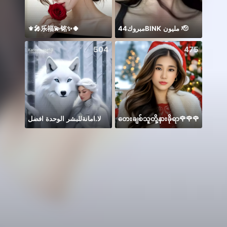
⚜️🎤乐福💫铭✨🍀
مبروك44BlNK مليون 🫡
504
475
لا.امانةللبشر الوحدة افضل
တေးချစ်သူတို့နားခိုရာ🌹🌹🌹