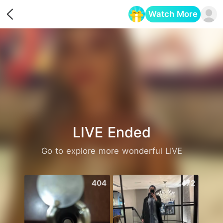
Watch More
Opens in a new tab
LIVE Ended
Go to explore more wonderful LIVE
404
472