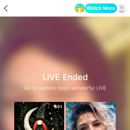
Watch More
Opens in a new tab
LIVE Ended
Go to explore more wonderful LIVE
561
1038