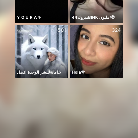
Y O U R A ✨
مبروك44BlNK مليون 🫡
501
324
لا.امانةللبشر الوحدة افضل
Hola🌹