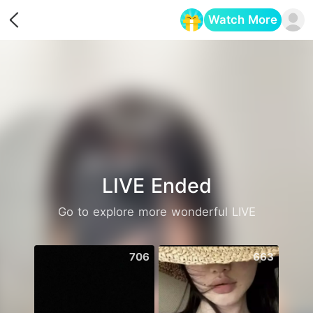
Watch More
Opens in a new tab
LIVE Ended
Go to explore more wonderful LIVE
706
663