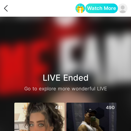
Watch More
Opens in a new tab
LIVE Ended
Go to explore more wonderful LIVE
441
490