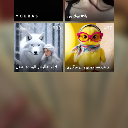
Y O U R A ✨
تبوك ورد❤️🫰
BB m
503
477
لا.امانةللبشر الوحدة افضل
از هردست بدی پس میگیری😶‍🌫️
Idol 