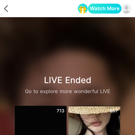
Watch More
Opens in a new tab
LIVE Ended
Go to explore more wonderful LIVE
713
667