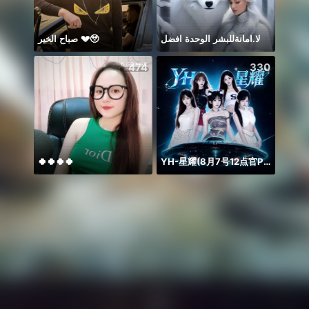
صباح الخير 💔🥹
لا.امانةللبشر الوحدة افضل
FOXIE
474
330
🍀🍀🍀🍀
YH-星耀(8月7号12点官P）
敏惠回