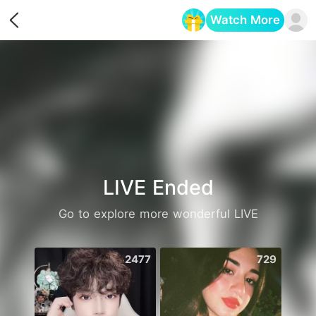
Watch More
Opens in a new tab
LIVE Ended
Go to explore more wonderful LIVE
2477
729