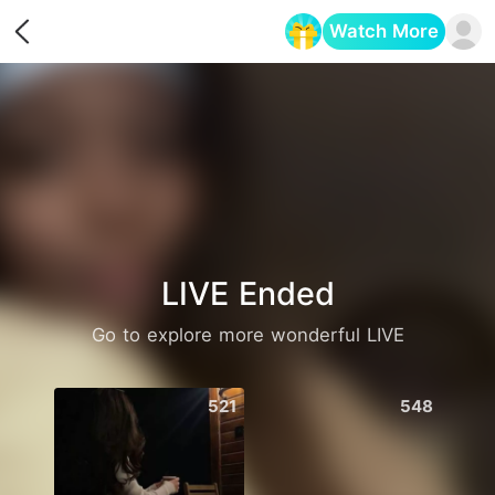
Watch More
Opens in a new tab
LIVE Ended
Go to explore more wonderful LIVE
521
548