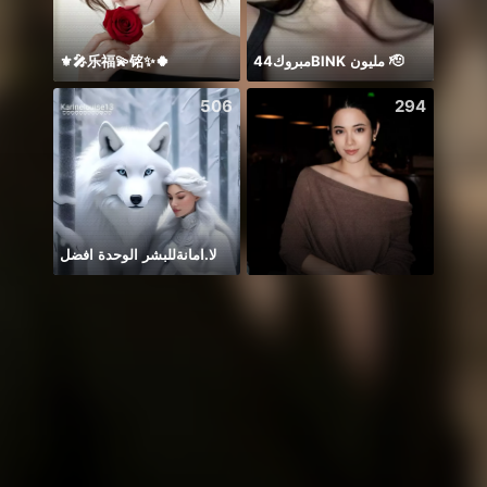
⚜️🎤乐福💫铭✨🍀
مبروك44BlNK مليون 🫡
Idol 
506
294
لا.امانةللبشر الوحدة افضل
တေးချစ