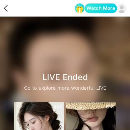
Watch More
Opens in a new tab
LIVE Ended
Go to explore more wonderful LIVE
2482
618