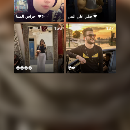
اجراس المينا ❤️✨
صلي علي النبي ♥️
🫶🫶
156
437
😍😍😍😍
🥹💔
本日