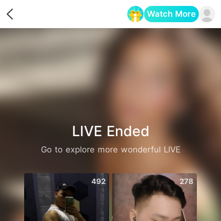
Watch More
Opens in a new tab
LIVE Ended
Go to explore more wonderful LIVE
492
278