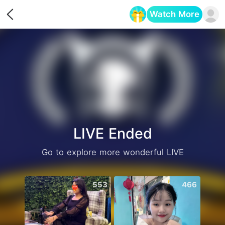
Watch More
Opens in a new tab
LIVE Ended
Go to explore more wonderful LIVE
553
466