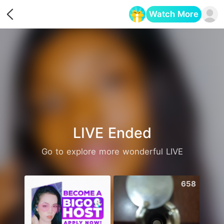
Watch More
Opens in a new tab
LIVE Ended
Go to explore more wonderful LIVE
680
658