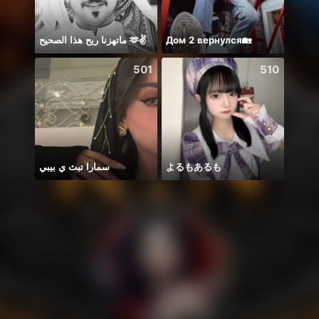
ماتهزنا ريح هذا الصحيح 🫶✌️
Дом 2 вернулся🏡
501
510
سمارا تبث ي بيبي
よるもあるも
Hi gu