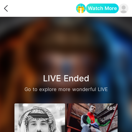
Watch More
Opens in a new tab
LIVE Ended
Go to explore more wonderful LIVE
747
463