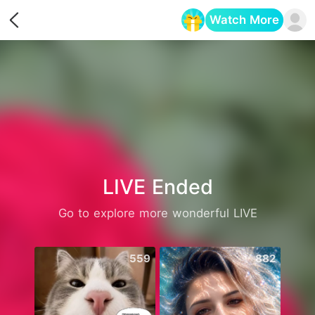
Watch More
Opens in a new tab
LIVE Ended
Go to explore more wonderful LIVE
559
882