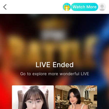
Watch More
Opens in a new tab
LIVE Ended
Go to explore more wonderful LIVE
547
435