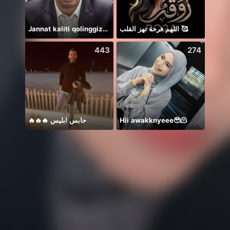
Jannat kaliti qolinggizda🤲
اللهم فرحة تهز القلب 🥰
🌸Bis
443
274
🔥🔥🔥 حابس ابليس
Hii awakknyeee🥹🫠
おきて