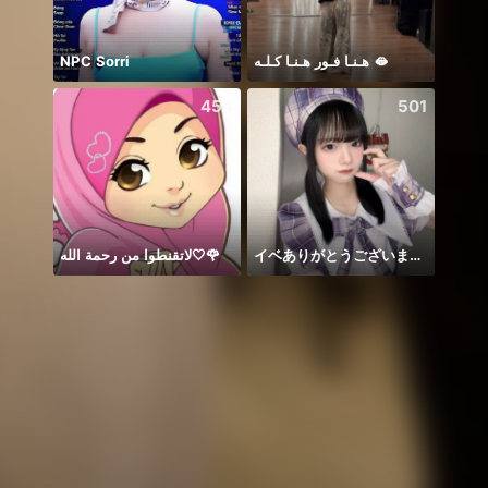
NPC Sorri
هـنـا فـور هـنـا كـلـه 🫦
454
501
لاتقنطوا من رحمة الله🤍🌹
イベありがとうございました‼️‼️
🍀🍀